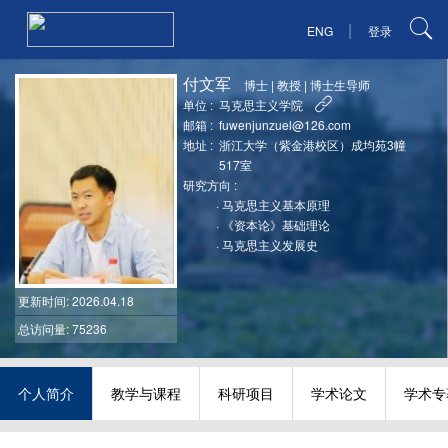
|
ENG
登录
付文军
博士
|
教授
|
博士生导师
单位 :
马克思主义学院
邮箱 :
fuwenjunzuel@126.com
地址 :
浙江大学（紫金港校区）成均苑3幢
517室
研究方向 :
·
马克思主义基本原理
·
《资本论》基础理论
·
马克思主义发展史
更新时间
: 2026.04.18
总访问量: 75236
个人简介
教学与课程
科研项目
学术论文
学术专