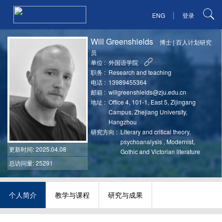
|
ENG
登录
Will Greenshields
博士
|
百人计划研究
员
单位 :
外国语学院
职务 :
Research and teaching
电话 :
13989455364
邮箱 :
willgreenshields@zju.edu.cn
地址 :
Office 4, 101-1, East 5, Zijingang
Campus, Zhejiang University,
Hangzhou
研究方向 :
Literary and critical theory,
psychoanalysis , Modernist,
更新时间
: 2025.04.08
Gothic and Victorian literature
总访问量: 25291
个人简介
教学与课程
研究与成果