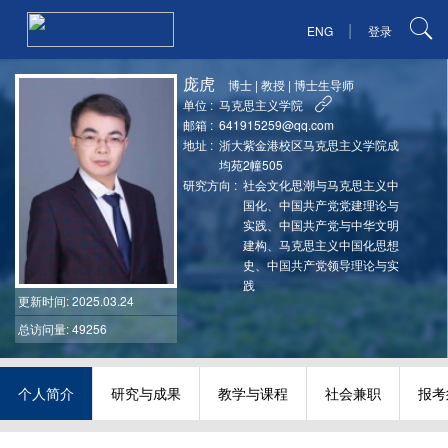
|
ENG
登录
庞虎
博士
|
教授
|
博士生导师
单位 :
马克思主义学院
邮箱 :
641915259@qq.com
地址 :
浙大紫金港校区马克思主义学院成
均苑2幢505
研究方向 :
社会文化思潮与马克思主义中
国化、中国共产党党建理论与
实践、中国共产党与中华文明
建构、马克思主义中国化思想
史、中国共产党领导理论与实
践
更新时间
: 2025.03.24
总访问量: 49256
个人简介
研究与成果
教学与课程
社会兼职
报考