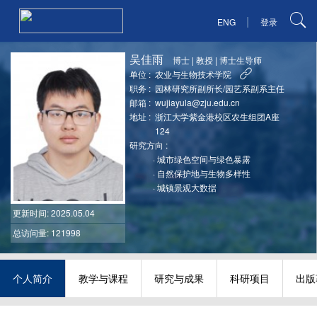
|
ENG
登录
吴佳雨
博士
|
教授
|
博士生导师
单位 :
农业与生物技术学院
职务 :
园林研究所副所长/园艺系副系主任
邮箱 :
wujiayula@zju.edu.cn
地址 :
浙江大学紫金港校区农生组团A座
124
研究方向 :
·
城市绿色空间与绿色暴露
·
自然保护地与生物多样性
·
城镇景观大数据
更新时间
: 2025.05.04
总访问量: 121998
个人简介
教学与课程
研究与成果
科研项目
出版