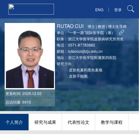
|
ENG
登录
RUTAO CUI
博士
|
教授
|
博士生导师
单位 :
“一带一路”国际医学院（筹）
职务 :
浙江大学医学院皮肤病研究所所长
电话 :
0571-87783882
邮箱 :
rutaocui@zju.edu.cn
地址 :
浙江大学医学院附属第四医院
研究方向 :
·
皮肤色素和黑色素瘤
·
皮肤干细胞
更新时间
: 2025.12.02
总访问量: 6910
个人简介
研究与成果
代表性论文
教学与课程