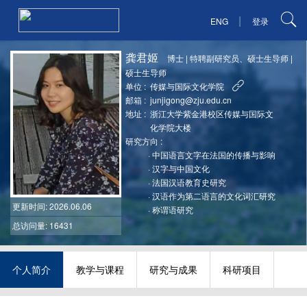
|
ENG
登录
龚君姬
博士
|
特聘副研究员、硕士生导师
|
硕士生导师
单位 :
传媒与国际文化学院
邮箱 :
junjigong@zju.edu.cn
地址 :
浙江大学紫金港校区传媒与国际文
化学院大楼
研究方向 :
·
中国语言文字在法国的传播与影响
·
汉字与中国文化
·
法国汉语教育史研究
·
汉语作为第二语言的文化词汇研究
更新时间
: 2026.06.06
·
称谓语研究
总访问量: 16431
个人简介
教学与课程
研究与成果
科研项目