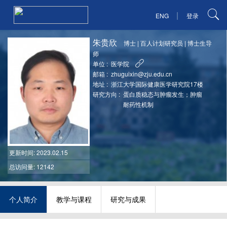
|
ENG
登录
朱贵欣
博士
|
百人计划研究员
|
博士生导
师
单位 :
医学院
邮箱 :
zhuguixin@zju.edu.cn
地址 :
浙江大学国际健康医学研究院17楼
研究方向 :
蛋白质稳态与肿瘤发生；肿瘤
耐药性机制
更新时间
: 2023.02.15
总访问量: 12142
个人简介
教学与课程
研究与成果