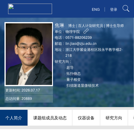
|
ENG
登录
焦琳
博士
|
百人计划研究员
|
博士生导师
单位 :
物理学院
电话 :
0571-88206239
邮箱 :
lin.jiao@zju.edu.cn
地址 :
浙江大学紫金港校区段永平教学楼2-
218
研究方向 :
·
超导
·
拓扑物态
·
量子相变
·
扫描隧道显微镜技术
更新时间
: 2026.07.17
总访问量: 20889
个人简介
课题组成员及动态
仪器设备
研究方向