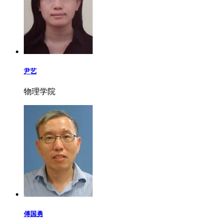
尹艺
物理学院
傅国勇