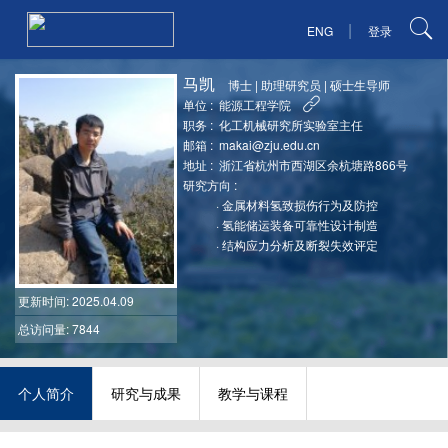
|
ENG
登录
马凯
博士
|
助理研究员
|
硕士生导师
单位 :
能源工程学院
职务 :
化工机械研究所实验室主任
邮箱 :
makai@zju.edu.cn
地址 :
浙江省杭州市西湖区余杭塘路866号
研究方向 :
·
金属材料氢致损伤行为及防控
·
氢能储运装备可靠性设计制造
·
结构应力分析及断裂失效评定
更新时间
: 2025.04.09
总访问量: 7844
个人简介
研究与成果
教学与课程