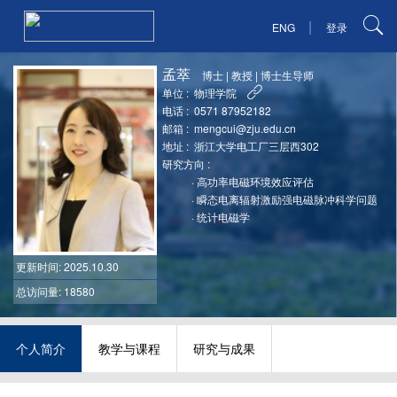
|
ENG
登录
孟萃
博士
|
教授
|
博士生导师
单位 :
物理学院
电话 :
0571 87952182
邮箱 :
mengcui@zju.edu.cn
地址 :
浙江大学电工厂三层西302
研究方向 :
·
高功率电磁环境效应评估
·
瞬态电离辐射激励强电磁脉冲科学问题
·
统计电磁学
更新时间
: 2025.10.30
总访问量: 18580
个人简介
教学与课程
研究与成果