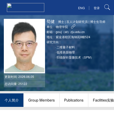
|
ENG
登录
苟健
博士
|
百人计划研究员
|
博士生导师
单位 :
物理学院
邮箱 :
gouj（at）zju.edu.cn
地址 :
紫金港校区海纳苑8幢524
研究方向 :
·
二维量子材料
·
低维表面物理
·
扫描探针显微技术（SPM）
更新时间
: 2026.06.05
总访问量: 25122
个人简介
Group Members
Publications
Facilities