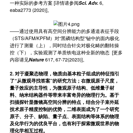
一种实际的参考方案 [详情请参阅
Sci. Adv.
6,
eaba2773 (2020)]。
——通过使用具有高空间分辨能力的多通道表征手段
（STS/AFM/KPFM）对“黑磷结构型”铋中的面内极化
进行了测量（上），同时结合针尖对极化畴的翻转操
控（下），实验观测了单质铁电这种全新的物态 [更多
内容请见
Nature
617, 67-72(2023)]。
2. 对于凝聚态物理，物质由基本粒子组成的特征指引
了“从微观寻找答案”的研究方法；在微观原子尺度，
量子效应的主导性，为微观原子结构、低维量子材
料、纳米结构器件等带来丰富奇异的物理行为。基于
扫描探针显微镜高空间分辨的特点，结合分子束外延
技术原子精度控制的优势，二维表面成为了一个研究
原子、分子、缺陷、量子点、表面结构等体系的物理
及化学行为的优良平台，也有利于探索微观世界的物
理化学相互过程。