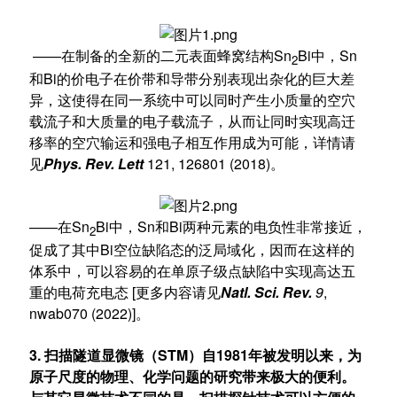
——在制备的全新的二元表面蜂窝结构Sn
Bi中，Sn
2
和Bi的价电子在价带和导带分别表现出杂化的巨大差
异，这使得在同一系统中可以同时产生小质量的空穴
载流子和大质量的电子载流子，从而让同时实现高迁
移率的空穴输运和强电子相互作用成为可能，详情请
见
Phys. Rev. Lett
121, 126801 (2018)。
——在Sn
Bi中，Sn和Bi两种元素的电负性非常接近，
2
促成了其中Bi空位缺陷态的泛局域化，因而在这样的
体系中，可以容易的在单原子级点缺陷中实现高达五
重的电荷充电态 [更多内容请见
Natl. Sci. Rev.
9
,
nwab070 (2022)]。
3. 扫描隧道显微镜（STM）自1981年被发明以来，为
原子尺度的物理、化学问题的研究带来极大的便利。