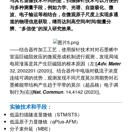
与其它显微技术不同的是，扫描探针技术可以方便的
与多种测量手段，例如力学、光谱、自旋极化、微
波、电子输运等相结合，在微观原子尺度上实现多通
道的物理信息获取，继而达到高空间/时间/能量分
辨、“多信使”的深入研究效果。
——结合器件加工工艺，使用探针技术对对石墨烯中
室温巨磁阻效应的微观形成机制进行观测，发现局域
电荷涨落是其产生巨磁阻的根本原因（左)[
Adv. Mater
32, 2002201 (2020)]。结合器件中电场对载流子浓度
连续可调的优势，观测发现不同尺度莫尔周期势对石
墨烯能带结构产生趋于平带的莫尔（超晶格）电子调
制行为(右)[
Nat. Commun
. 14,4142 (2023)]。
实验技术和手段：
低温扫描隧道显微镜（STM/STS）
低温原子力显微镜（qPlus-AFM）
分子束外延（MBE）