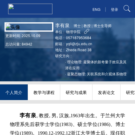
|
ENG
登录
李有泉
博士
|
教授
|
博士生导师
单位 :
物理学院
更新时间
: 2025.10.09
电话 :
057187953684
邮箱 :
yqli@zju.edu.cn
总访问量: 84942
地址 :
Zheda Road 38
研究方向 :
·
理论物理: 凝聚体的新奇量子效应及其
潜在应用
·
凝聚态物理: 关联系统和介观体系物理
个人简介
教学与课程
研究与成果
发表论文
研究
李有泉
,
教授, 男, 汉族,1963年出生。于兰州大学
物理系先后获学士学位(1983)、硕士学位(1986)、博士
学位(1989)。1990.12-1992.12浙江大学博士后。现任职