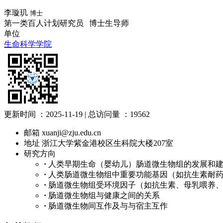
李璇玑
博士
第一类百人计划研究员
|
博士生导师
单位
生命科学学院
更新时间 ：
2025-11-19
|
总访问量 ：
19562
邮箱
xuanji@zju.edu.cn
地址
浙江大学紫金港校区生科院大楼207室
研究方向
·
人类早期生命（婴幼儿）肠道微生物组的发展和
·
人类肠道微生物组中重要功能基因（如抗生素耐
·
肠道微生物组受环境因子（如抗生素、母乳喂养
·
肠道微生物组与健康之间的关系
·
肠道微生物间互作及与与宿主互作