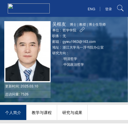
|
ENG
登录
吴根友
博士
|
教授
|
博士生导师
单位 :
哲学学院
职务 :
无
邮箱 :
gywu1963@163.com
地址 :
浙江大学马一浮书院办公室
研究方向 :
·
明清哲学
·
中国政治哲学
更新时间
: 2025.03.10
总访问量: 7526
个人简介
教学与课程
研究与成果