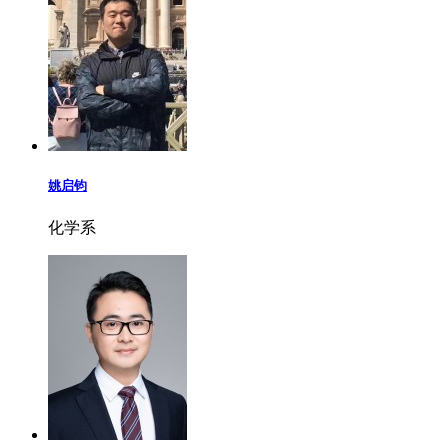
姚启钧
化学系