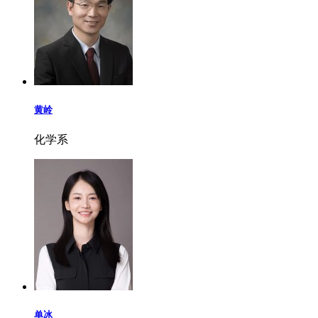
黄岭
化学系
单冰