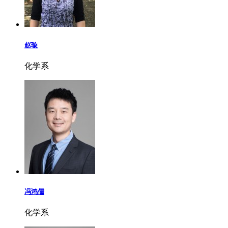
赵璇
化学系
冯鸿儒
化学系