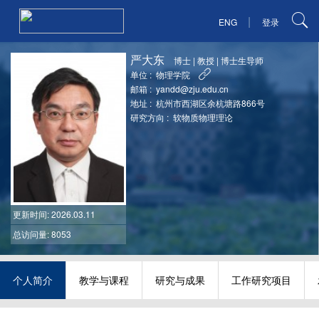
|
ENG
登录
严大东
博士
|
教授
|
博士生导师
单位 :
物理学院
邮箱 :
yandd@zju.edu.cn
地址 :
杭州市西湖区余杭塘路866号
研究方向 :
软物质物理理论
更新时间
: 2026.03.11
总访问量: 8053
个人简介
教学与课程
研究与成果
工作研究项目