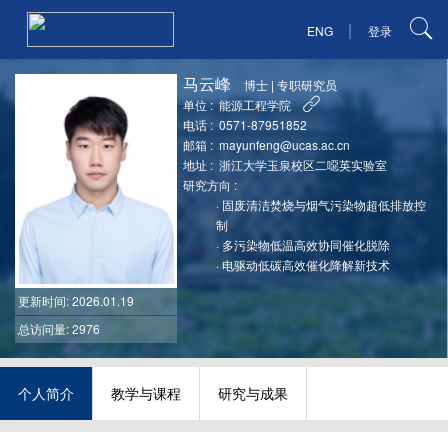
|
ENG
登录
马云峰
博士
|
专职研究员
单位 :
能源工程学院
电话 :
0571-87951852
邮箱 :
mayunfeng@ucas.ac.cn
地址 :
浙江大学玉泉校区二噁英实验室
研究方向 :
·
固废清洁焚烧与烟气污染物超低排放控
制
·
多污染物低温高效协同催化脱除
·
电驱动低碳高效催化降解新技术
更新时间
: 2026.01.19
总访问量: 2976
个人简介
教学与课程
研究与成果