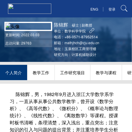
|
ENG
登录
陈锦辉
硕士
|
副教授
单位 :
数学科学学院
更新时间
: 2022.03.03
电话 :
+86-0571-87952514
邮箱 :
mathjhch@zju.edu.cn
总访问量: 29763
地址 :
玉泉校区工商管理楼
研究方向 :
计算机辅助设计
个人简介
教学工作
工作研究项目
教学与课程
研
陈锦辉，男，1982年9月
进入浙江大学数学系学
习，一直从事
从事公共数学教学，曾开设《数学分
析》、《高等代数》、《微积分》、《概率论与数理
统计》、《线性代数》、《离散数学》等课程。授课
时板书清晰，条理清楚，深入浅出，重点突出；注意
知识的引入与问题的提出背景；并注重培养学生分析