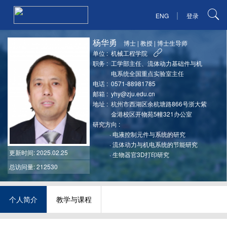
|
ENG
登录
杨华勇
博士
|
教授
|
博士生导师
单位 :
机械工程学院
职务 :
工学部主任、流体动力基础件与机
电系统全国重点实验室主任
电话 :
0571-88981785
邮箱 :
yhy@zju.edu.cn
地址 :
杭州市西湖区余杭塘路866号浙大紫
金港校区开物苑5幢321办公室
研究方向 :
·
电液控制元件与系统的研究
·
流体动力与机电系统的节能研究
更新时间
: 2025.02.25
·
生物器官3D打印研究
总访问量: 212530
个人简介
教学与课程