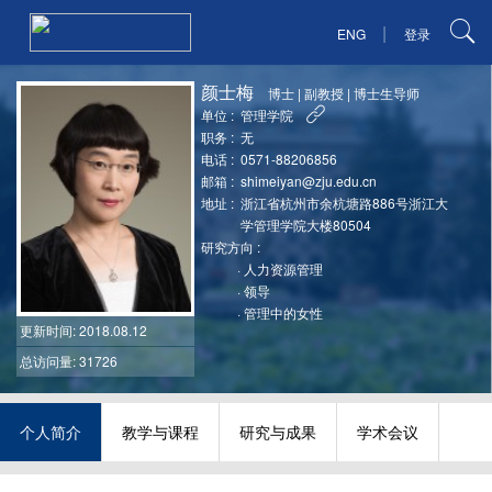
|
ENG
登录
颜士梅
博士
|
副教授
|
博士生导师
单位 :
管理学院
职务 :
无
电话 :
0571-88206856
邮箱 :
shimeiyan@zju.edu.cn
地址 :
浙江省杭州市余杭塘路886号浙江大
学管理学院大楼80504
研究方向 :
·
人力资源管理
·
领导
·
管理中的女性
更新时间
: 2018.08.12
总访问量: 31726
个人简介
教学与课程
研究与成果
学术会议