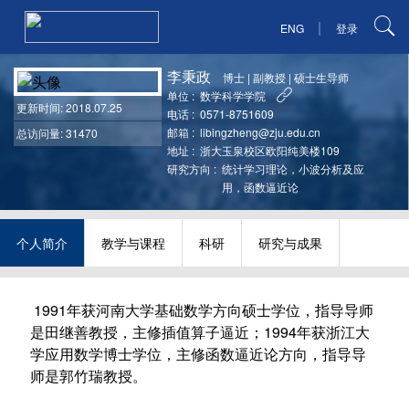
|
ENG
登录
李秉政
博士
|
副教授
|
硕士生导师
单位 :
数学科学学院
更新时间
: 2018.07.25
电话 :
0571-8751609
邮箱 :
libingzheng@zju.edu.cn
总访问量: 31470
地址 :
浙大玉泉校区欧阳纯美楼109
研究方向 :
统计学习理论，小波分析及应
用，函数逼近论
个人简介
教学与课程
科研
研究与成果
1991年获河南大学基础数学方向硕士学位，指导导师
是田继善教授，主修插值算子逼近；1994年获浙江大
学应用数学博士学位，主修函数逼近论方向，指导导
师是郭竹瑞教授。