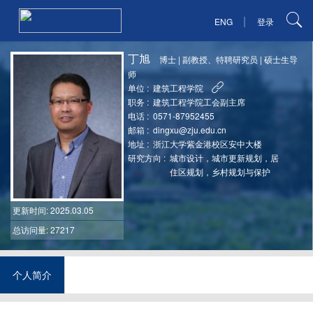
|
ENG
登录
丁旭
博士
|
副教授、特聘研究员
|
硕士生导
师
单位 :
建筑工程学院
职务 :
建筑工程学院工会副主席
电话 :
0571-87952455
邮箱 :
dingxu@zju.edu.cn
地址 :
浙江大学紫金港校区安中大楼
研究方向 :
城市设计，城市更新规划，居
住区规划，乡村规划与保护
更新时间
: 2025.03.05
总访问量: 27217
个人简介