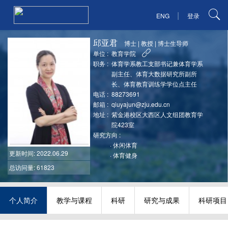
|
ENG
登录
邱亚君
博士
|
教授
|
博士生导师
单位 :
教育学院
职务 :
体育学系教工支部书记兼体育学系
副主任、体育大数据研究所副所
长、体育教育训练学学位点主任
电话 :
88273691
邮箱 :
qiuyajun@zju.edu.cn
地址 :
紫金港校区大西区人文组团教育学
院423室
研究方向 :
·
休闲体育
更新时间
: 2022.06.29
·
体育健身
总访问量: 61823
个人简介
教学与课程
科研
研究与成果
科研项目