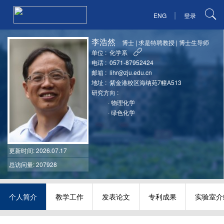
|
ENG
登录
李浩然
博士
|
求是特聘教授
|
博士生导师
单位 :
化学系
电话 :
0571-87952424
邮箱 :
lihr@zju.edu.cn
地址 :
紫金港校区海纳苑7幢A513
研究方向 :
·
物理化学
·
绿色化学
更新时间
: 2026.07.17
总访问量: 207928
个人简介
教学工作
发表论文
专利成果
实验室介