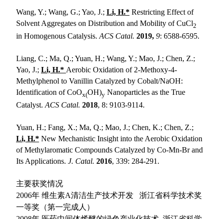
Wang, Y.; Wang, G.; Yao, J.;
Li, H.*
Restricting Effect of
Solvent Aggregates on Distribution and Mobility of CuCl
2
in Homogenous Catalysis.
ACS Catal.
2019,
9
: 6588-6595.
Liang, C.; Ma, Q.; Yuan, H.; Wang, Y.; Mao, J.; Chen, Z.;
Yao, J.;
Li, H.*
Aerobic Oxidation of 2-Methoxy-4-
Methylphenol to Vanillin Catalyzed by Cobalt/NaOH:
Identification of CoO
OH)
Nanoparticles as the True
x(
y
Catalyst.
ACS Catal.
2018
, 8: 9103-9114.
Yuan, H.; Fang, X.; Ma, Q.; Mao, J.; Chen, K.; Chen, Z.;
Li, H.*
New Mechanistic Insight into the Aerobic Oxidation
of Methylaromatic Compounds Catalyzed by Co-Mn-Br and
Its Applications.
J. Catal.
2016
, 339: 284-291.
主要获奖情况
2006
年 维生素A清洁生产技术开发 浙江省科学技术奖
一等奖（第一完成人）
2008
年 医药中间体烯醚的绿色产业化技术 浙江省科学