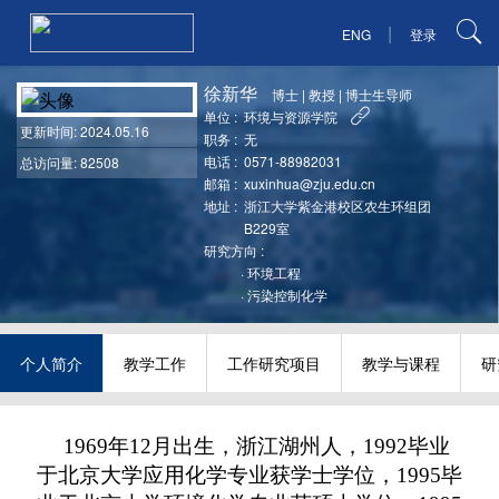
|
ENG
登录
徐新华
博士
|
教授
|
博士生导师
单位 :
环境与资源学院
更新时间
: 2024.05.16
职务 :
无
电话 :
0571-88982031
总访问量: 82508
邮箱 :
xuxinhua@zju.edu.cn
地址 :
浙江大学紫金港校区农生环组团
B229室
研究方向 :
·
环境工程
·
污染控制化学
个人简介
教学工作
工作研究项目
教学与课程
研
1969
年
12
月出生，浙江湖州人，
1992
毕业
于北京大学应用化学专业获学士学位，
1995
毕