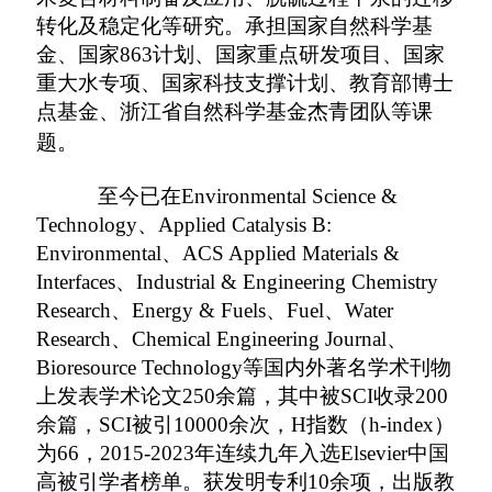
转化及稳定化等研究。承担国家自然科学基
金、国家
863
计划、国家重点研发项目、国家
重大水专项、国家科技支撑计划、教育部博士
点基金、浙江省自然科学基金杰青团队等课
题。
至今已在
Environmental Science &
Technology
、
Applied Catalysis B:
Environmental
、
ACS Applied Materials &
Interfaces
、
Industrial & Engineering Chemistry
Research
、
Energy & Fuels
、
Fuel
、
Water
Research
、
Chemical Engineering Journal
、
Bioresource Technology
等国内外著名学术刊物
上发表学术论文
250
余篇，其中被
SCI
收录
200
余篇，
SCI
被引
10000
余次，
H
指数
（
h-index
）
为
66
，
2015-2023
年
连续九年入选
Elsevier
中国
高被引学者榜单。获发明专利
10
余项，出版教