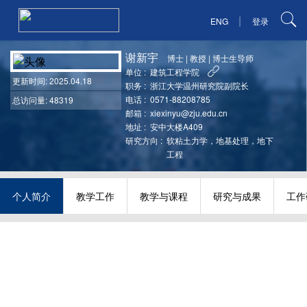
|
ENG
登录
谢新宇
博士
|
教授
|
博士生导师
单位 :
建筑工程学院
更新时间
: 2025.04.18
职务 :
浙江大学温州研究院副院长
电话 :
0571-88208785
总访问量: 48319
邮箱 :
xiexinyu@zju.edu.cn
地址 :
安中大楼A409
研究方向 :
软粘土力学，地基处理，地下
工程
个人简介
教学工作
教学与课程
研究与成果
工作