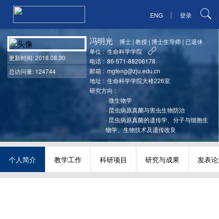
|
ENG
登录
冯明光
博士
|
教授
|
博士生导师
|
已退休
单位 :
生命科学学院
更新时间
: 2018.08.30
电话 :
86-571-88206178
邮箱 :
mgfeng@zju.edu.cn
总访问量: 124744
地址 :
生命科学学院大楼226室
研究方向 :
·
微生物学
·
昆虫病原真菌与害虫生物防治
·
昆虫病原真菌的遗传学、分子与细胞生
物学、生物技术及遗传改良
个人简介
教学工作
科研项目
研究与成果
发表论