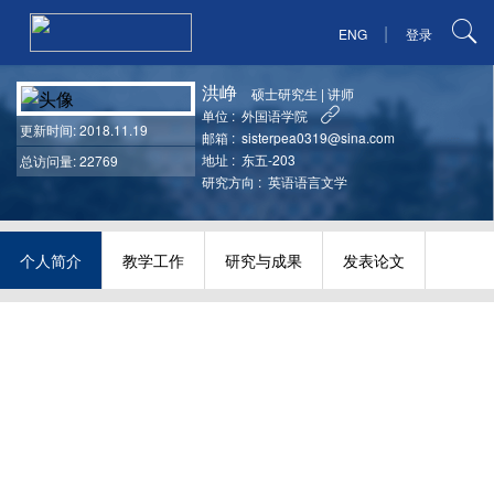
|
ENG
登录
洪峥
硕士研究生
|
讲师
单位 :
外国语学院
更新时间
: 2018.11.19
邮箱 :
sisterpea0319@sina.com
地址 :
东五-203
总访问量: 22769
研究方向 :
英语语言文学
个人简介
教学工作
研究与成果
发表论文