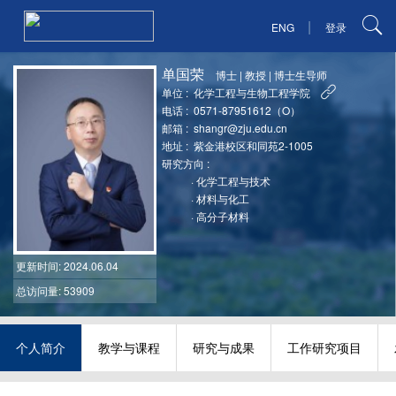
|
ENG
登录
单国荣
博士
|
教授
|
博士生导师
单位 :
化学工程与生物工程学院
电话 :
0571-87951612（O）
邮箱 :
shangr@zju.edu.cn
地址 :
紫金港校区和同苑2-1005
研究方向 :
·
化学工程与技术
·
材料与化工
·
高分子材料
更新时间
: 2024.06.04
总访问量: 53909
个人简介
教学与课程
研究与成果
工作研究项目