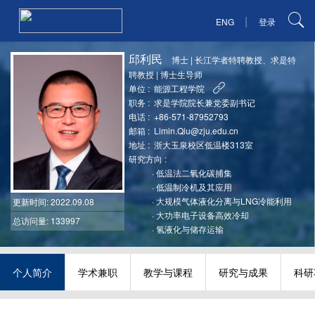
|
ENG
登录
邱利民
博士
|
长江学者特聘教授、求是特
聘教授
|
博士生导师
单位 :
能源工程学院
职务 :
求是学院院长兼党委副书记
电话 :
+86-571-87952793
邮箱 :
Limin.Qiu@zju.edu.cn
地址 :
浙大玉泉校区低温楼313室
研究方向 :
·
低温法二氧化碳捕集
·
低温制冷机及其应用
·
大规模气体液化分离与LNG冷能利用
更新时间
: 2022.09.08
·
大功率电子设备高效冷却
总访问量: 133997
·
氢液化与储存运输
个人简介
学术兼职
教学与课程
研究与成果
科研