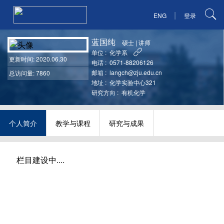
|
ENG
登录
蓝国纯
硕士
|
讲师
单位 :
化学系
更新时间
: 2020.06.30
电话 :
0571-88206126
邮箱 :
langch@zju.edu.cn
总访问量: 7860
地址 :
化学实验中心321
研究方向 :
有机化学
个人简介
教学与课程
研究与成果
栏目建设中....