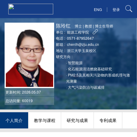
|
ENG
登录
陈玲红
博士
|
教授
|
博士生导师
单位 :
能源工程学院
电话 :
0571-87952647
邮箱 :
chenlh@zju.edu.cn
地址 :
浙江大学玉泉校区
研究方向 :
·
智慧能源
·
化石能源清洁燃烧基础研究
·
PM2.5及其相关污染物的形成机理与激
光测量
·
大气污染防治与碳减排
更新时间
: 2026.05.07
总访问量: 60019
个人简介
教学与课程
研究与成果
专利成果