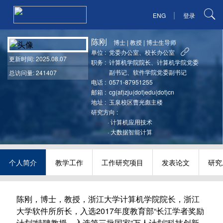
|
ENG
登录
陈刚
博士
|
教授
|
博士生导师
单位 :
党委办公室、校长办公室
更新时间
: 2025.08.07
职务 :
计算机学院院长、计算机学院党委
副书记、软件学院党委副书记
总访问量: 241407
电话 :
0571-87951255
邮箱 :
cg(at)zju(dot)edu(dot)cn
地址 :
玉泉校区曹光彪主楼
研究方向 :
·
计算机应用技术
·
大数据智能计算
个人简介
教学工作
工作研究项目
发表论文
研究
陈刚，博士，教授，浙江大学计算机学院院长，浙江
大学软件所所长，入选2017年度教育部“长江学者奖励
计划”特聘教授，入选第三批国家“万人计划”科技创新