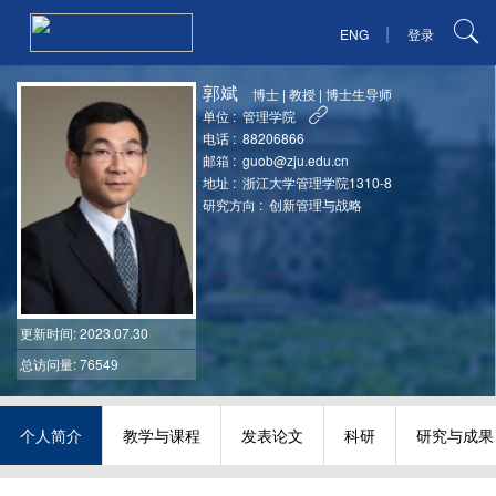
|
ENG
登录
郭斌
博士
|
教授
|
博士生导师
单位 :
管理学院
电话 :
88206866
邮箱 :
guob@zju.edu.cn
地址 :
浙江大学管理学院1310-8
研究方向 :
创新管理与战略
更新时间
: 2023.07.30
总访问量: 76549
个人简介
教学与课程
发表论文
科研
研究与成果