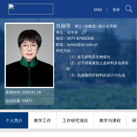
|
ENG
登录
肖丽萍
博士
|
副教授
|
硕士生导师
单位 :
化学系
电话 :
0571-87952338
邮箱 :
lpxiao@zju.edu.cn
研究方向 :
·
（1）多孔材料及生物催化
·
（2）分子筛基紧急止血材料及临床应
用
·
（3）抗病毒防护材料的设计与合成
更新时间
: 2025.01.16
总访问量: 50871
个人简介
教学工作
工作研究项目
教学与课程
研