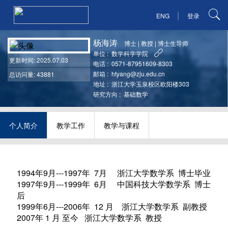
|
ENG
登录
杨海涛
博士
|
教授
|
博士生导师
单位 :
数学科学学院
更新时间
: 2025.07.03
电话 :
0571-87951609-8303
邮箱 :
htyang@zju.edu.cn
总访问量: 43881
地址 :
浙江大学玉泉校区欧阳楼303
研究方向 :
基础数学
个人简介
教学工作
教学与课程
1994
9
---1997
7
年
月
年
月
浙江大学数学系
博士毕业
1997
9
---1999
6
年
月
年
月
中国科技大学数学系
博士
后
1999
6
---2006年 12 月
年
月
浙江大学数学系
副教授
2007年 1 月 至今
浙江大学数学系
教授