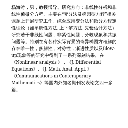
杨海涛，男，教授博导
。研究方向：非线性分析和非
“
”
线性偏微分方程。
主要在
变分法及椭园型方程
相关
课题上开展研究工作。综合应用变分法和微分方程定
,
,
性理论（如单调性方法
上下解方法
先验估计方法）
研究若干非线性问题，非紧性问题，分歧现象和共振
问题等。特别在有各种实际背景的奇异椭园方程解的
Blow-
存在唯一性，多解性，对称性，渐进性质以及
up
现象等的研究中得到了一系列深刻结果。在
Nonlinear analysis
J. Differential
《
》，《
Equations
,
J. Math. Anal. Appl.
》
《
》，
Communications in Contemporary
《
Mathematics
》等国内外知名期刊发表论文四十多
篇。