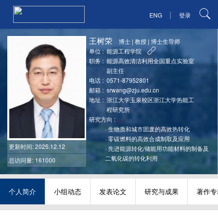
|
ENG
登录
王树荣
博士
|
教授
|
博士生导师
单位 :
能源工程学院
职务 :
能源高效清洁利用全国重点实验室
副主任
电话 :
0571-87952801
邮箱 :
srwang@zju.edu.cn
地址 :
浙江大学玉泉校区浙江大学热能工
程研究所
研究方向 :
·
生物质和城市固废的高效热转化
·
零碳燃料的高效合成制取及应用
更新时间
: 2025.12.12
·
先进能源转化/储能用功能材料的制备及
二氧化碳的转化利用
总访问量: 161000
个人简介
小组动态
发表论文
研究与成果
著作专