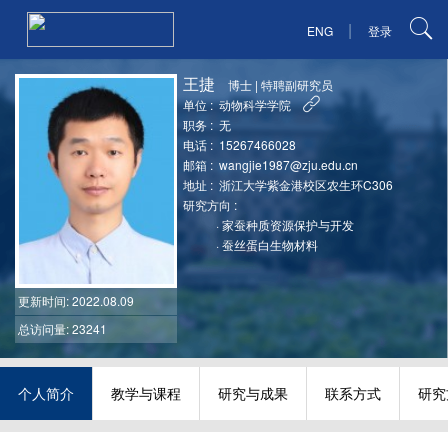
|
ENG
登录
王捷
博士
|
特聘副研究员
单位 :
动物科学学院
职务 :
无
电话 :
15267466028
邮箱 :
wangjie1987@zju.edu.cn
地址 :
浙江大学紫金港校区农生环C306
研究方向 :
·
家蚕种质资源保护与开发
·
蚕丝蛋白生物材料
更新时间
: 2022.08.09
总访问量: 23241
个人简介
教学与课程
研究与成果
联系方式
研究