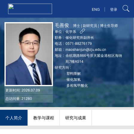
|
ENG
登录
毛善俊
博士
|
副研究员
|
博士生导师
单位 :
化学系
职务 :
催化研究所副所长
电话 :
0571-88276179
邮箱 :
maoshanjun@zju.edu.cn
地址 :
余杭塘路866号浙大紫金港校区海纳
苑7幢A514
研究方向 :
·
塑料降解
·
催化加氢
·
多相氢甲酰化
更新时间
: 2026.07.09
总访问量: 21280
个人简介
教学与课程
研究与成果