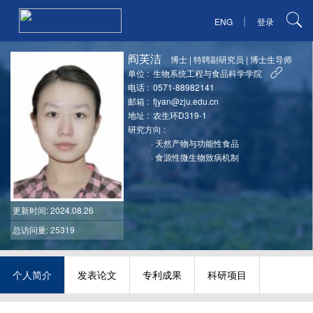
|
ENG
登录
阎芙洁
博士
|
特聘副研究员
|
博士生导师
单位 :
生物系统工程与食品科学学院
电话 :
0571-88982141
邮箱 :
fjyan@zju.edu.cn
地址 :
农生环D319-1
研究方向 :
·
天然产物与功能性食品
·
食源性微生物致病机制
更新时间
: 2024.08.26
总访问量: 25319
个人简介
发表论文
专利成果
科研项目