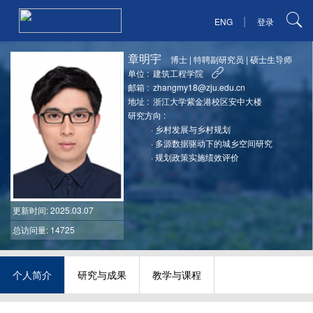
|
ENG
登录
章明宇
博士
|
特聘副研究员
|
硕士生导师
单位 :
建筑工程学院
邮箱 :
zhangmy18@zju.edu.cn
地址 :
浙江大学紫金港校区安中大楼
研究方向 :
·
乡村发展与乡村规划
·
多源数据驱动下的城乡空间研究
·
规划政策实施绩效评价
更新时间
: 2025.03.07
总访问量: 14725
个人简介
研究与成果
教学与课程