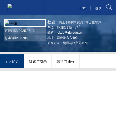
|
ENG
登录
杜磊
博士
|
特聘研究员
|
博士生导师
单位 :
外国语学院
更新时间
: 2025.07.13
邮箱 :
lei.du@zju.edu.cn
地址 :
紫金港东六403
总访问量: 23705
研究方向 :
翻译与跨文化研究
个人简介
研究与成果
教学与课程