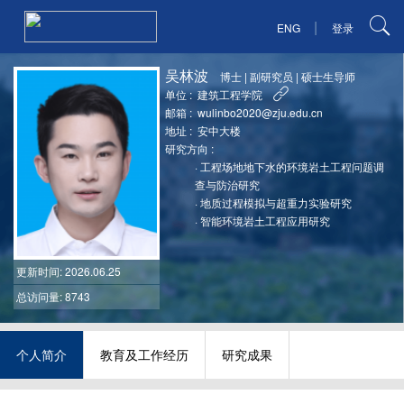
|
ENG
登录
吴林波
博士
|
副研究员
|
硕士生导师
单位 :
建筑工程学院
邮箱 :
wulinbo2020@zju.edu.cn
地址 :
安中大楼
研究方向 :
·
工程场地地下水的环境岩土工程问题调
查与防治研究
·
地质过程模拟与超重力实验研究
·
智能环境岩土工程应用研究
更新时间
: 2026.06.25
总访问量: 8743
个人简介
教育及工作经历
研究成果