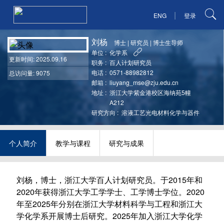
|
ENG
登录
刘杨
博士
|
研究员
|
博士生导师
单位 :
化学系
更新时间
: 2025.09.16
职务 :
百人计划研究员
电话 :
0571-88982812
总访问量: 9075
邮箱 :
liuyang_mse@zju.edu.cn
地址 :
浙江大学紫金港校区海纳苑5幢
A212
研究方向 :
溶液工艺光电材料化学与器件
个人简介
教学与课程
研究与成果
刘杨，博士，浙江大学百人计划研究员。于2015年和
2020年获得浙江大学工学学士、工学博士学位。2020
年至2025年分别在浙江大学材料科学与工程和浙江大
学化学系开展博士后研究。2025年加入浙江大学化学