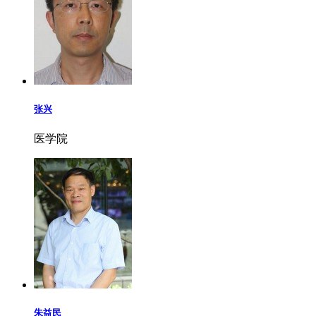
张兴
医学院
朱益民