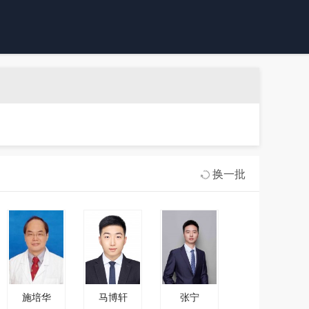
换一批
施培华
马博轩
张宁