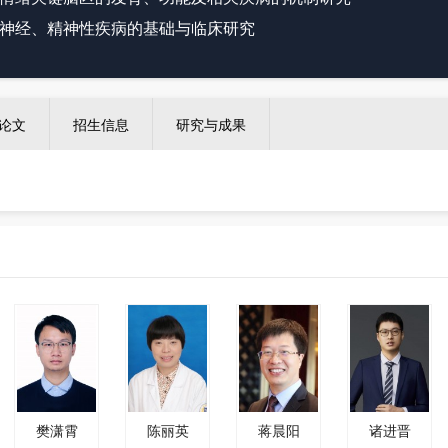
神经、精神性疾病的基础与临床研究
论文
招生信息
研究与成果
樊潇霄
陈丽英
蒋晨阳
诸进晋