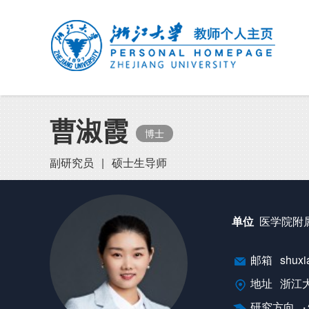
曹淑霞
博士
副研究员
|
硕士生导师
单位
医学院附
邮箱
shuxi
地址
浙江
研究方向
·