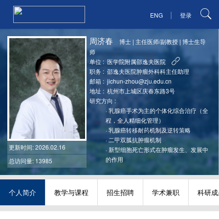
|
ENG
登录
周济春
博士
|
主任医师/副教授
|
博士生导
师
单位 :
医学院附属邵逸夫医院
职务 :
邵逸夫医院肿瘤外科科主任助理
邮箱 :
jichun-zhou@zju.edu.cn
地址 :
杭州市上城区庆春东路3号
研究方向 :
·
乳腺癌手术为主的个体化综合治疗（全
程，全人精细化管理）
·
乳腺癌转移耐药机制及逆转策略
·
二甲双胍抗肿瘤机制
更新时间
: 2026.02.16
·
新型细胞死亡形式在肿瘤发生、发展中
的作用
总访问量: 13985
个人简介
教学与课程
招生招聘
学术兼职
科研成