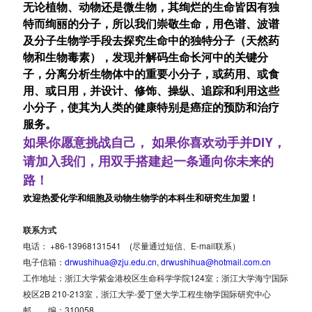
无论植物、动物还是微生物，其绚烂的生命皆因有独
特而绚丽的分子，所以我们崇敬生命，用色谱、波谱
及分子生物学手段去探究生命中的独特分子（天然药
物和生物毒素），发现并解码生命长河中的关键分
子，分离分析生物体中的重要小分子，或药用、或食
用、或日用，并设计、修饰、操纵、追踪和利用这些
小分子，使其为人类的健康特别是癌症的预防和治疗
服务。
DIY
如果你愿意挑战自己， 如果你喜欢动手并
，
请加入我们，用双手搭建起一条通向你未来的
路！
欢迎热爱化学和细胞及动物生物学的本科生和研究生加盟！
联系方式
电话： +86-13968131541 (尽量通过短信、E-mail联系）
电子信箱：
drwushihua@zju.edu.cn
,
drwushihua@hotmail.com.cn
工作地址：浙江大学紫金港校区生命科学学院124室；浙江大学海宁国际
校区2B 210-213室，浙江大学-爱丁堡大学工程生物学国际研究中心
邮 编：310058