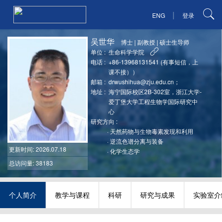
|
ENG
登录
吴世华
博士
|
副教授
|
硕士生导师
单位 :
生命科学学院
电话 :
+86-13968131541 (有事短信，上
课不接））
邮箱 :
drwushihua@zju.edu.cn；
地址 :
海宁国际校区2B-302室，浙江大学-
爱丁堡大学工程生物学国际研究中
心
研究方向 :
·
天然药物与生物毒素发现和利用
·
逆流色谱分离与装备
更新时间
: 2026.07.18
·
化学生态学
总访问量: 38183
个人简介
教学与课程
科研
研究与成果
实验室介