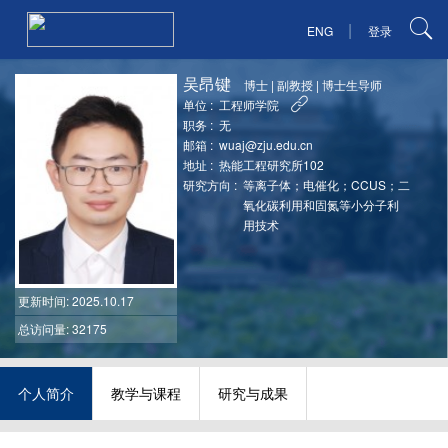
|
ENG
登录
吴昂键
博士
|
副教授
|
博士生导师
单位 :
工程师学院
职务 :
无
邮箱 :
wuaj@zju.edu.cn
地址 :
热能工程研究所102
研究方向 :
等离子体；电催化；CCUS；二
氧化碳利用和固氮等小分子利
用技术
更新时间
: 2025.10.17
总访问量: 32175
个人简介
教学与课程
研究与成果